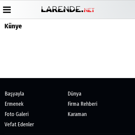
Künye
Üye Paneli
Hava
Köşe
Künye
Durumu
Yazarları
Haber
İletişim
Arşivi
Gazete
Video
Çerez
Manşetleri
Galeri
Gazete
Politikası
Arşivi
Anketler
Foto
Gizlilik
Galeri
Günün
Biyografiler
İlkeleri
Haberleri
Başyayla
Dünya
Ermenek
Firma Rehberi
Foto Galeri
Karaman
Vefat Edenler