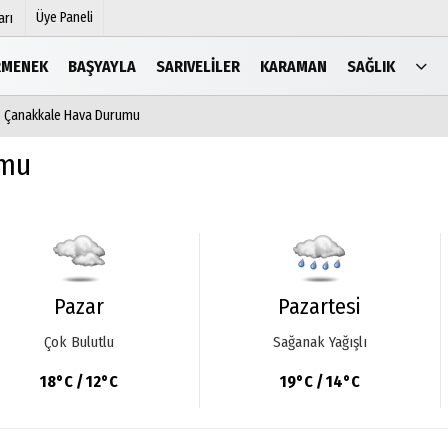
Üye Paneli
arı
RMENEK
BAŞYAYLA
SARIVELILER
KARAMAN
SAĞLIK
6 Çanakkale Hava Durumu
mu
Köşe Yazarları
şetleri
Video Galeri
umu
Foto Galeri
r
Pazar
Pazartesi
Çok Bulutlu
Sağanak Yağışlı
18°C / 12°C
19°C / 14°C