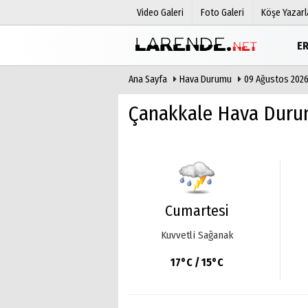
Video Galeri
Foto Galeri
Köşe Yazarl
E
Ana Sayfa
Hava Durumu
09 Ağustos 202
Üye Paneli
Hava Duru
Haber Arşivi
Gazete Man
Çanakkale Hava Dur
Gazete Arşivi
Anketler
Günün Haberleri
Biyografile
Cumartesi
Kuvvetli Sağanak
17°C / 15°C