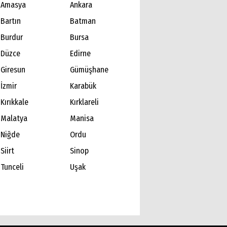
Amasya
Ankara
Bartın
Batman
Burdur
Bursa
Düzce
Edirne
Giresun
Gümüşhane
İzmir
Karabük
Kırıkkale
Kırklareli
Malatya
Manisa
Niğde
Ordu
Siirt
Sinop
Tunceli
Uşak