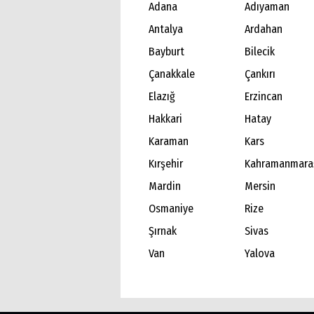
Adana
Adıyaman
Antalya
Ardahan
Bayburt
Bilecik
Çanakkale
Çankırı
Elazığ
Erzincan
Hakkari
Hatay
Karaman
Kars
Kırşehir
Kahramanmara
Mardin
Mersin
Osmaniye
Rize
Şırnak
Sivas
Van
Yalova