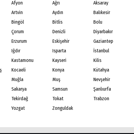
Afyon
Ağrı
Aksaray
Artvin
Aydın
Balıkesir
Bingöl
Bitlis
Bolu
Çorum
Denizli
Diyarbakır
Erzurum
Eskişehir
Gaziantep
Iğdır
Isparta
İstanbul
Kastamonu
Kayseri
Kilis
ş
Kocaeli
Konya
Kütahya
Muğla
Muş
Nevşehir
Sakarya
Samsun
Şanlıurfa
Tekirdağ
Tokat
Trabzon
Yozgat
Zonguldak