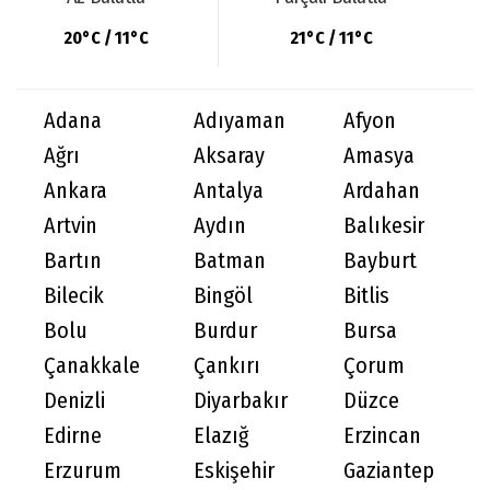
20°C / 11°C
21°C / 11°C
Adana
Adıyaman
Afyon
Ağrı
Aksaray
Amasya
Ankara
Antalya
Ardahan
Artvin
Aydın
Balıkesir
Bartın
Batman
Bayburt
Bilecik
Bingöl
Bitlis
Bolu
Burdur
Bursa
Çanakkale
Çankırı
Çorum
Denizli
Diyarbakır
Düzce
Edirne
Elazığ
Erzincan
Erzurum
Eskişehir
Gaziantep