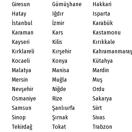
Giresun
Gümüşhane
Hakkari
Hatay
Iğdır
Isparta
İstanbul
İzmir
Karabük
Karaman
Kars
Kastamonu
Kayseri
Kilis
Kırıkkale
Kırklareli
Kırşehir
Kahramanmara
Kocaeli
Konya
Kütahya
Malatya
Manisa
Mardin
Mersin
Muğla
Muş
Nevşehir
Niğde
Ordu
Osmaniye
Rize
Sakarya
Samsun
Şanlıurfa
Siirt
Sinop
Şırnak
Sivas
Tekirdağ
Tokat
Trabzon