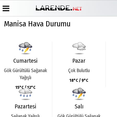
Manisa Hava Durumu
Üye Paneli
Hava
Köşe
Künye
Durumu
Yazarları
Haber
İletişim
Arşivi
Gazete
Video
Çerez
Manşetleri
Galeri
Gazete
Politikası
Arşivi
Anketler
Foto
Gizlilik
Cumartesi
Pazar
Galeri
Günün
Biyografiler
İlkeleri
Haberleri
Gök Gürültülü Sağanak
Çok Bulutlu
Yağışlı
18°C / 9°C
15°C / 12°C
Pazartesi
Salı
Sağanak Yağışlı
Gök Gürültülü Sağanak