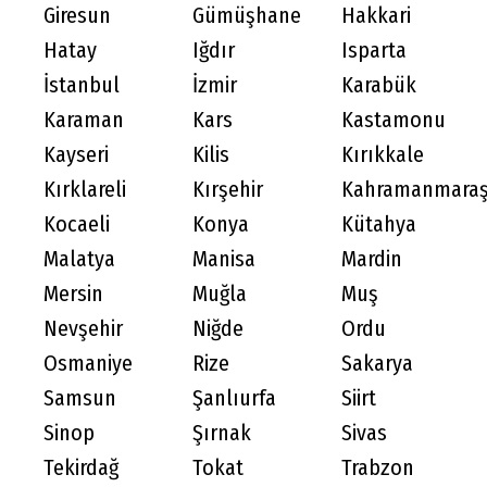
Giresun
Gümüşhane
Hakkari
Hatay
Iğdır
Isparta
İstanbul
İzmir
Karabük
Karaman
Kars
Kastamonu
Kayseri
Kilis
Kırıkkale
Kırklareli
Kırşehir
Kahramanmara
Kocaeli
Konya
Kütahya
Malatya
Manisa
Mardin
Mersin
Muğla
Muş
Nevşehir
Niğde
Ordu
Osmaniye
Rize
Sakarya
Samsun
Şanlıurfa
Siirt
Sinop
Şırnak
Sivas
Tekirdağ
Tokat
Trabzon