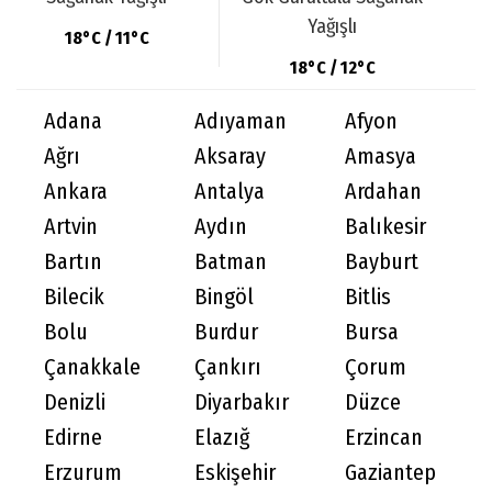
Yağışlı
18°C / 11°C
18°C / 12°C
Adana
Adıyaman
Afyon
Ağrı
Aksaray
Amasya
Ankara
Antalya
Ardahan
Artvin
Aydın
Balıkesir
Bartın
Batman
Bayburt
Bilecik
Bingöl
Bitlis
Bolu
Burdur
Bursa
Çanakkale
Çankırı
Çorum
Denizli
Diyarbakır
Düzce
Edirne
Elazığ
Erzincan
Erzurum
Eskişehir
Gaziantep