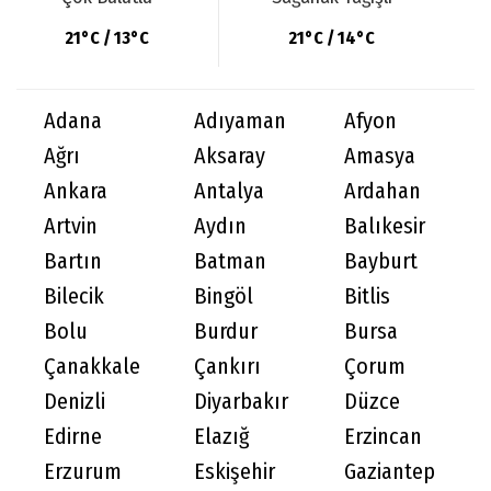
21°C / 13°C
21°C / 14°C
Adana
Adıyaman
Afyon
Ağrı
Aksaray
Amasya
Ankara
Antalya
Ardahan
Artvin
Aydın
Balıkesir
Bartın
Batman
Bayburt
Bilecik
Bingöl
Bitlis
Bolu
Burdur
Bursa
Çanakkale
Çankırı
Çorum
Denizli
Diyarbakır
Düzce
Edirne
Elazığ
Erzincan
Erzurum
Eskişehir
Gaziantep