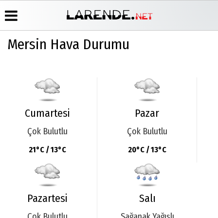
Mersin Hava Durumu
Üye Paneli
Hava
Köşe
Künye
Durumu
Yazarları
Haber
İletişim
Arşivi
Gazete
Video
Çerez
Manşetleri
Galeri
Gazete
Politikası
Arşivi
Anketler
Foto
Gizlilik
Cumartesi
Pazar
Galeri
Günün
Biyografiler
İlkeleri
Haberleri
Çok Bulutlu
Çok Bulutlu
21°C / 13°C
20°C / 13°C
Pazartesi
Salı
Çok Bulutlu
Sağanak Yağışlı