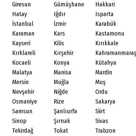
Giresun
Gümüşhane
Hakkari
Hatay
Iğdır
Isparta
İstanbul
İzmir
Karabük
Karaman
Kars
Kastamonu
Kayseri
Kilis
Kırıkkale
Kırklareli
Kırşehir
Kahramanmara
Kocaeli
Konya
Kütahya
Malatya
Manisa
Mardin
Mersin
Muğla
Muş
Nevşehir
Niğde
Ordu
Osmaniye
Rize
Sakarya
Samsun
Şanlıurfa
Siirt
Sinop
Şırnak
Sivas
Tekirdağ
Tokat
Trabzon