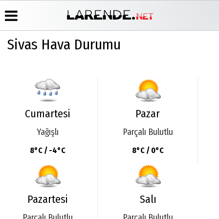
Sivas Hava Durumu
Üye Paneli
Hava
Köşe
Künye
Durumu
Yazarları
Haber
İletişim
Arşivi
Gazete
Video
Çerez
Manşetleri
Galeri
Gazete
Politikası
Arşivi
Anketler
Foto
Gizlilik
Cumartesi
Pazar
Galeri
Günün
Biyografiler
İlkeleri
Haberleri
Yağışlı
Parçalı Bulutlu
8°C / -4°C
8°C / 0°C
Pazartesi
Salı
Parçalı Bulutlu
Parçalı Bulutlu