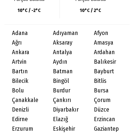
10°C / -2°C
10°C / 2°C
Adana
Adıyaman
Afyon
Ağrı
Aksaray
Amasya
Ankara
Antalya
Ardahan
Artvin
Aydın
Balıkesir
Bartın
Batman
Bayburt
Bilecik
Bingöl
Bitlis
Bolu
Burdur
Bursa
Çanakkale
Çankırı
Çorum
Denizli
Diyarbakır
Düzce
Edirne
Elazığ
Erzincan
Erzurum
Eskişehir
Gaziantep