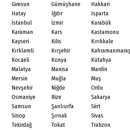
Giresun
Gümüşhane
Hakkari
Hatay
Iğdır
Isparta
İstanbul
İzmir
Karabük
Karaman
Kars
Kastamonu
Kayseri
Kilis
Kırıkkale
Kırklareli
Kırşehir
Kahramanmara
Kocaeli
Konya
Kütahya
Malatya
Manisa
Mardin
Mersin
Muğla
Muş
Nevşehir
Niğde
Ordu
Osmaniye
Rize
Sakarya
Samsun
Şanlıurfa
Siirt
Sinop
Şırnak
Sivas
Tekirdağ
Tokat
Trabzon