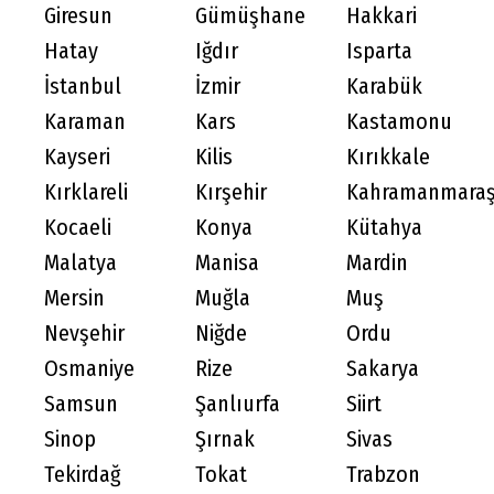
Giresun
Gümüşhane
Hakkari
Hatay
Iğdır
Isparta
İstanbul
İzmir
Karabük
Karaman
Kars
Kastamonu
Kayseri
Kilis
Kırıkkale
Kırklareli
Kırşehir
Kahramanmara
Kocaeli
Konya
Kütahya
Malatya
Manisa
Mardin
Mersin
Muğla
Muş
Nevşehir
Niğde
Ordu
Osmaniye
Rize
Sakarya
Samsun
Şanlıurfa
Siirt
Sinop
Şırnak
Sivas
Tekirdağ
Tokat
Trabzon