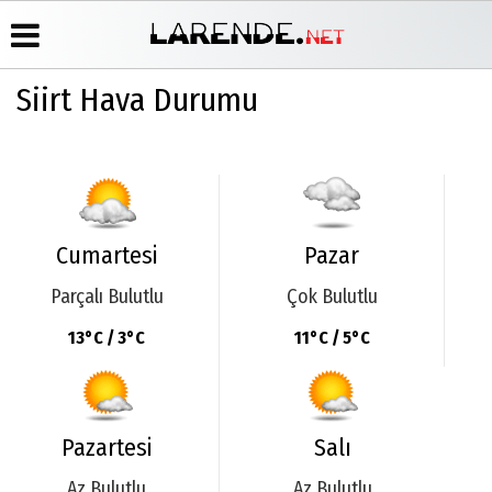
Siirt Hava Durumu
Üye Paneli
Hava
Köşe
Künye
Durumu
Yazarları
Haber
İletişim
Arşivi
Gazete
Video
Çerez
Manşetleri
Galeri
Gazete
Politikası
Arşivi
Anketler
Foto
Gizlilik
Cumartesi
Pazar
Galeri
Günün
Biyografiler
İlkeleri
Haberleri
Parçalı Bulutlu
Çok Bulutlu
13°C / 3°C
11°C / 5°C
Pazartesi
Salı
Az Bulutlu
Az Bulutlu