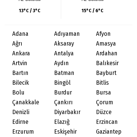
13°C / 3°C
15°C / 6°C
Adana
Adıyaman
Afyon
Ağrı
Aksaray
Amasya
Ankara
Antalya
Ardahan
Artvin
Aydın
Balıkesir
Bartın
Batman
Bayburt
Bilecik
Bingöl
Bitlis
Bolu
Burdur
Bursa
Çanakkale
Çankırı
Çorum
Denizli
Diyarbakır
Düzce
Edirne
Elazığ
Erzincan
Erzurum
Eskişehir
Gaziantep