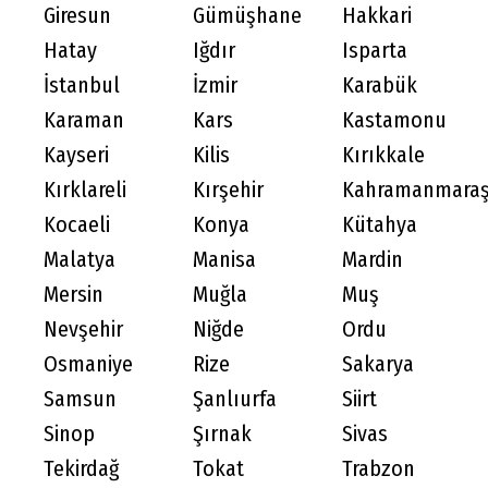
Giresun
Gümüşhane
Hakkari
Hatay
Iğdır
Isparta
İstanbul
İzmir
Karabük
Karaman
Kars
Kastamonu
Kayseri
Kilis
Kırıkkale
Kırklareli
Kırşehir
Kahramanmara
Kocaeli
Konya
Kütahya
Malatya
Manisa
Mardin
Mersin
Muğla
Muş
Nevşehir
Niğde
Ordu
Osmaniye
Rize
Sakarya
Samsun
Şanlıurfa
Siirt
Sinop
Şırnak
Sivas
Tekirdağ
Tokat
Trabzon