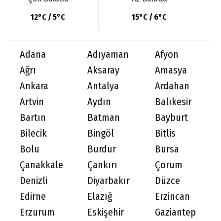
12°C / 5°C
15°C / 6°C
Adana
Adıyaman
Afyon
Ağrı
Aksaray
Amasya
Ankara
Antalya
Ardahan
Artvin
Aydın
Balıkesir
Bartın
Batman
Bayburt
Bilecik
Bingöl
Bitlis
Bolu
Burdur
Bursa
Çanakkale
Çankırı
Çorum
Denizli
Diyarbakır
Düzce
Edirne
Elazığ
Erzincan
Erzurum
Eskişehir
Gaziantep