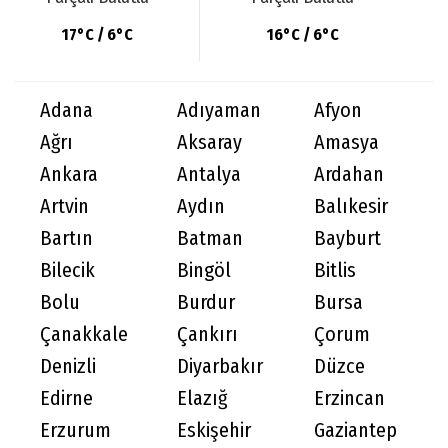
17°C / 6°C
16°C / 6°C
Adana
Adıyaman
Afyon
Ağrı
Aksaray
Amasya
Ankara
Antalya
Ardahan
Artvin
Aydın
Balıkesir
Bartın
Batman
Bayburt
Bilecik
Bingöl
Bitlis
Bolu
Burdur
Bursa
Çanakkale
Çankırı
Çorum
Denizli
Diyarbakır
Düzce
Edirne
Elazığ
Erzincan
Erzurum
Eskişehir
Gaziantep