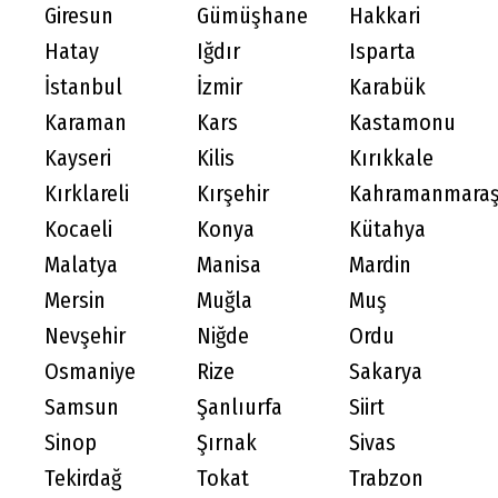
Giresun
Gümüşhane
Hakkari
Hatay
Iğdır
Isparta
İstanbul
İzmir
Karabük
Karaman
Kars
Kastamonu
Kayseri
Kilis
Kırıkkale
Kırklareli
Kırşehir
Kahramanmara
Kocaeli
Konya
Kütahya
Malatya
Manisa
Mardin
Mersin
Muğla
Muş
Nevşehir
Niğde
Ordu
Osmaniye
Rize
Sakarya
Samsun
Şanlıurfa
Siirt
Sinop
Şırnak
Sivas
Tekirdağ
Tokat
Trabzon