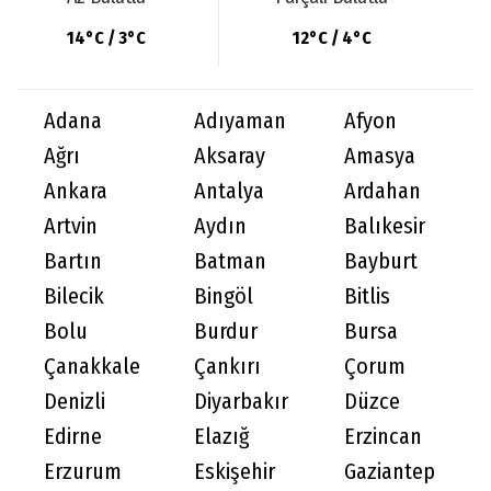
14°C / 3°C
12°C / 4°C
Adana
Adıyaman
Afyon
Ağrı
Aksaray
Amasya
Ankara
Antalya
Ardahan
Artvin
Aydın
Balıkesir
Bartın
Batman
Bayburt
Bilecik
Bingöl
Bitlis
Bolu
Burdur
Bursa
Çanakkale
Çankırı
Çorum
Denizli
Diyarbakır
Düzce
Edirne
Elazığ
Erzincan
Erzurum
Eskişehir
Gaziantep