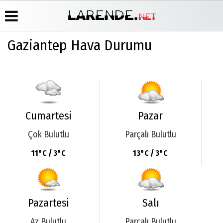
Gaziantep Hava Durumu
Üye Paneli
Hava
Köşe
Künye
Durumu
Yazarları
Haber
İletişim
Arşivi
Gazete
Video
Çerez
Manşetleri
Galeri
Gazete
Politikası
Arşivi
Anketler
Foto
Gizlilik
Cumartesi
Pazar
Galeri
Günün
Biyografiler
İlkeleri
Haberleri
Çok Bulutlu
Parçalı Bulutlu
11°C / 3°C
13°C / 3°C
Pazartesi
Salı
Az Bulutlu
Parçalı Bulutlu