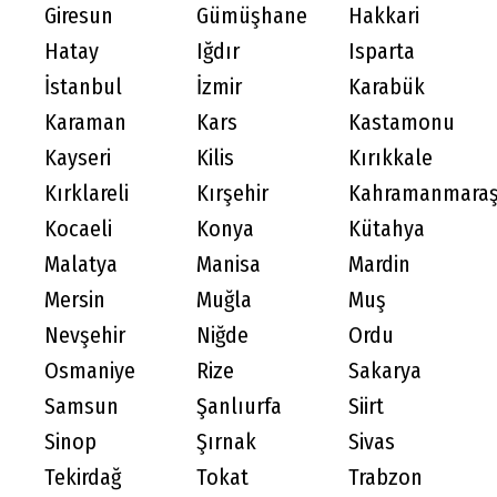
Giresun
Gümüşhane
Hakkari
Hatay
Iğdır
Isparta
İstanbul
İzmir
Karabük
Karaman
Kars
Kastamonu
Kayseri
Kilis
Kırıkkale
Kırklareli
Kırşehir
Kahramanmara
Kocaeli
Konya
Kütahya
Malatya
Manisa
Mardin
Mersin
Muğla
Muş
Nevşehir
Niğde
Ordu
Osmaniye
Rize
Sakarya
Samsun
Şanlıurfa
Siirt
Sinop
Şırnak
Sivas
Tekirdağ
Tokat
Trabzon